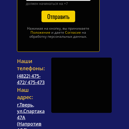
должен начинаться на +7
Отправить
Нажимая на кнопку, вы принимаете
Положение
и даете
Согласие
на
обработку персональных данных.
Наши
телефоны:
(4822) 475-
472/ 475-473
Наш
адрес:
г.Тверь,
ул.Спартака
47А
(Напротив